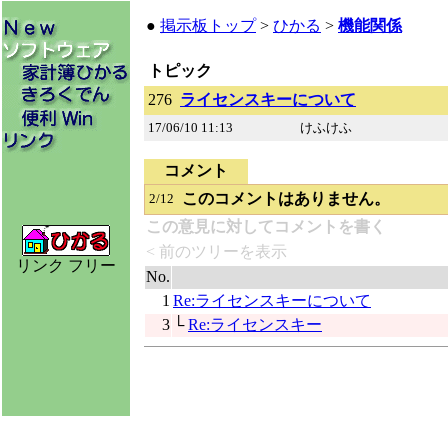
●
掲示板トップ
>
ひかる
>
機能関係
トピック
276
ライセンスキーについて
17/06/10 11:13
けふけふ
コメント
このコメントはありません。
2/12
この意見に対してコメントを書く
< 前のツリーを表示
リンク フリー
No.
1
Re:ライセンスキーについて
3
└
Re:ライセンスキー